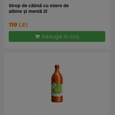
Sirop de cătină cu miere de
albine şi mentă 2l
119
LEI
Adaugă în coş