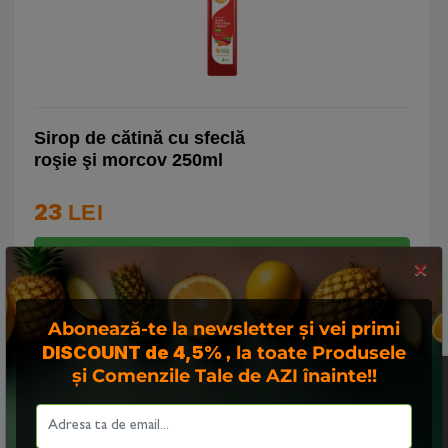
Sirop de cătină cu sfeclă
roşie şi morcov 250ml
23
LEI
Adaugă în coş
×
Abonează-te la newsletter și vei primi
DISCOUNT de 4,5%
, la toate Produsele
și Comenzile Tale de AZI înainte!!
Acest site foloseste
"cookies". Navigand in
continuare, va exprimati
acordul asupra folosirii