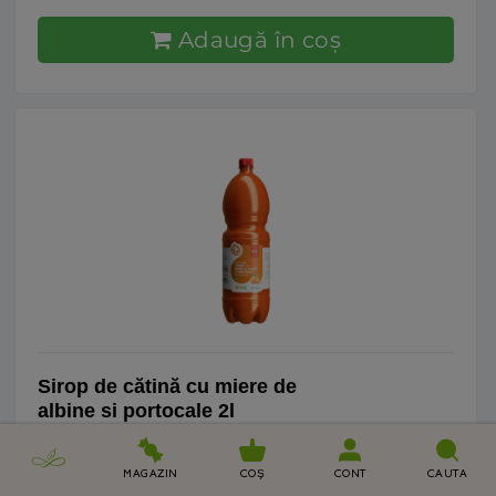
Adaugă în coş
Sirop de cătină cu miere de
albine si portocale 2l
122
LEI
MAGAZIN
COŞ
CONT
CAUTA