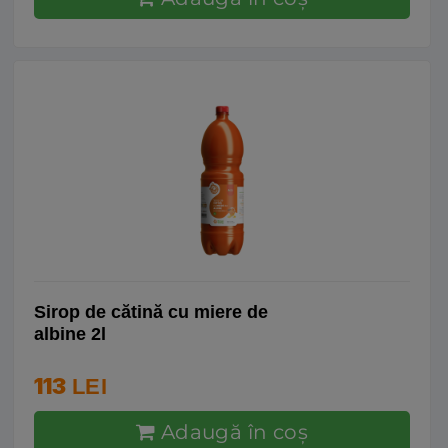
Sirop de cătină cu miere de
albine 2l
113
LEI
Adaugă în coş