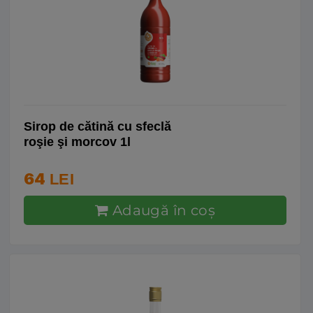
Sirop de cătină cu sfeclă
roşie şi morcov 1l
64
LEI
Adaugă în coş