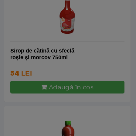
Sirop de cătină cu sfeclă
roşie şi morcov 750ml
54
LEI
Adaugă în coş