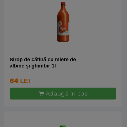
Sirop de cătină cu miere de
albine şi ghimbir 1l
64
LEI
Adaugă în coş