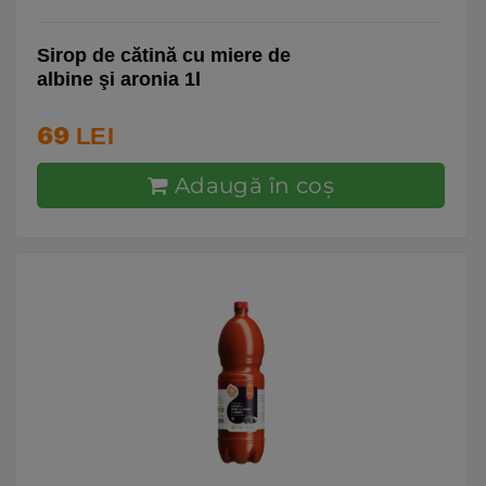
Sirop de cătină cu miere de
albine şi aronia 1l
69
LEI
Adaugă în coş