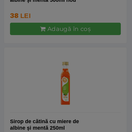
albine şi mentă 500ml nou
38
LEI
Adaugă în coş
Sirop de cătină cu miere de
albine şi mentă 250ml