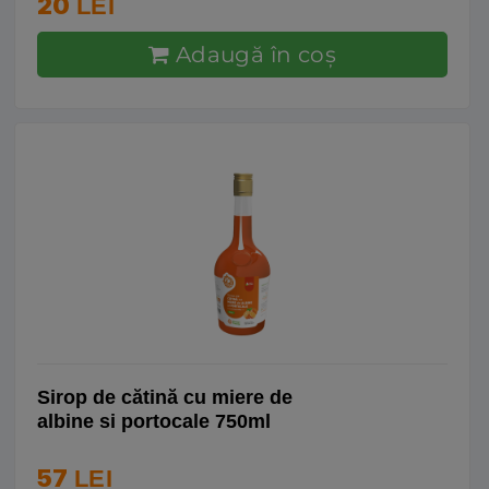
20
LEI
Adaugă în coş
Sirop de cătină cu miere de
albine si portocale 750ml
57
LEI