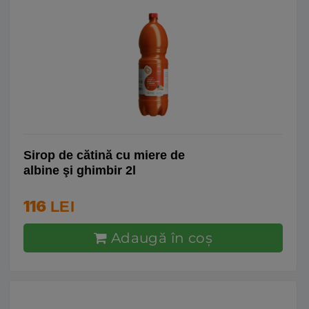
Sirop de cătină cu miere de
albine şi ghimbir 2l
116
LEI
Adaugă în coş