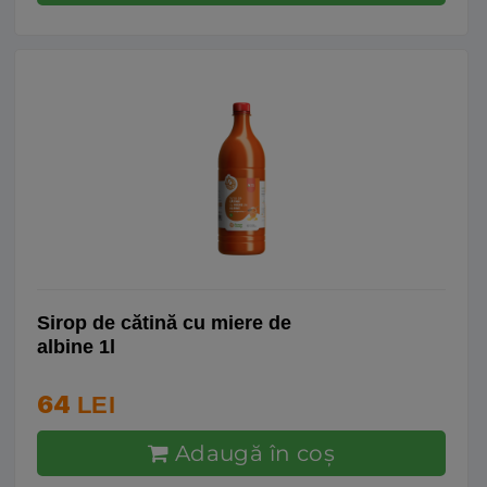
Sirop de cătină cu miere de
albine 1l
64
LEI
Adaugă în coş