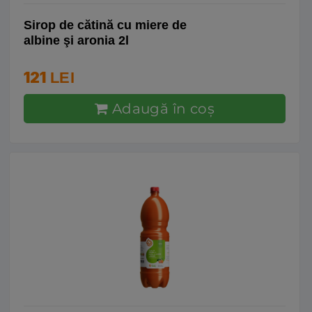
Sirop de cătină cu miere de
albine şi aronia 2l
121
LEI
Adaugă în coş