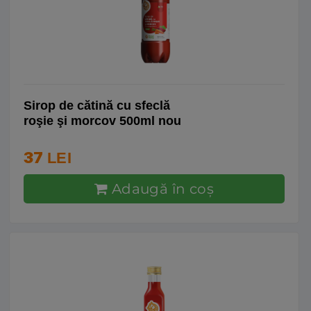
Sirop de cătină cu sfeclă
roşie şi morcov 500ml nou
37
LEI
Adaugă în coş