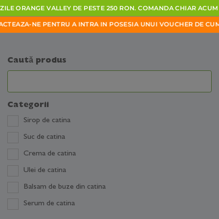
ORANGE
VALLEY
DE
PESTE
250
RON.
COMANDA
CHIAR
ACUM
PROD
NE
PENTRU
A
INTRA
IN
POSESIA
UNUI
VOUCHER DE CUMPARATURI
Caută produs
Categorii
Sirop de catina
Suc de catina
Crema de catina
Ulei de catina
Balsam de buze din catina
Serum de catina