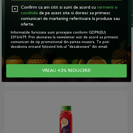
acestora. Vezi
politica
Confirm ca am citit si sunt de acord cu
termenii si
cookie
.
conditiile
de pe acest site si doresc sa primesc
comunicari de marketing referitoare la produse sau
OK
oferte.
Informatiile furnizate sunt protejate conform GDPR(EU)
Sirop de cătină cu sfeclă
2016/679. Prin abonarea la newsletter esti de acord sa primesti
roşie şi morcov 250ml nou
comunicari de tip promotional din partea noastra. Te poti
dezabona oricand folosind link-ul "dezabonare" din email.
20
LEI
Adaugă în coş
VREAU 4,5% REDUCERE!