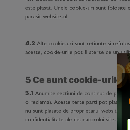
este plasat. Unele cookie-uri sunt folosite 
parasit website-ul.
4.2
Alte cookie-uri sunt retinute si refolo
aceste, cookie-urile pot fi sterse de un uti
5 Ce sunt cookie-urile p
5.1
Anumite sectiuni de continut de pe unele
o reclama). Aceste terte parti pot plasa de
nu sunt plasate de proprietarul website-ului 
confidentialitate ale detinatorului site-ului.