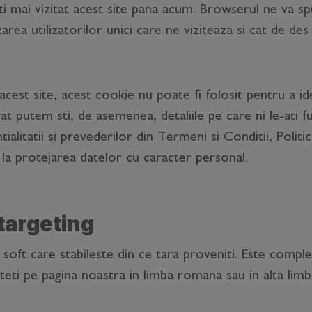
ti mai vizitat acest site pana acum. Browserul ne va sp
a utilizatorilor unici care ne viziteaza si cat de des 
cest site, acest cookie nu poate fi folosit pentru a ide
rat putem sti, de asemenea, detaliile pe care ni le-ati f
alitatii si prevederilor din Termeni si Conditii, Politi
re la protejarea datelor cu caracter personal.
targeting
 soft care stabileste din ce tara proveniti. Este compl
nteti pe pagina noastra in limba romana sau in alta limb