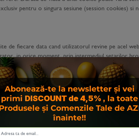
exclusiv pentru o singura sesiune (session cookies) si n
site de fiecare data cand utilizatorul revine pe acel w
lizator, in orice moment, prin intermediul setarilor bro
lasate de terti?
Abonează-te la newsletter și vei
primi
DISCOUNT de 4,5%
, la toate
 site-uri pot fi furnizate prin intermediul unor terte 
Produsele și Comenzile Tale de AZ
 asemenea cookie-uri prin intermediul site-ului si ele 
înainte!!
respectiv. Furnizorii terti trebuie sa respecte, de asem