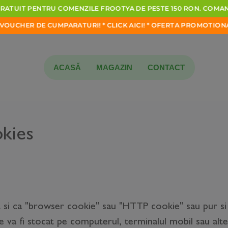
UIT
PENTRU
COMENZILE
FROOTYA
DE
PESTE
150
RON.
COMANDA
 DE CUMPARATURI!
*
CLICK
AICI!
*
OFERTA
PROMOTIONALA
IN
OR
ACASĂ
MAGAZIN
CONTACT
okies
i ca "browser cookie" sau "HTTP cookie" sau pur si si
e va fi stocat pe computerul, terminalul mobil sau alt