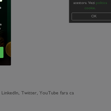
acestora. Vezi
politica
e
cookie
.
OK
ea
a
, LinkedIn, Twitter, YouTube fara ca