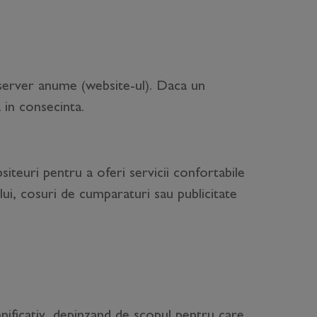
-server anume (website-ul). Daca un
 in consecinta.
iteuri pentru a oferi servicii confortabile
-ului, cosuri de cumparaturi sau publicitate
ificativ, depinzand de scopul pentru care