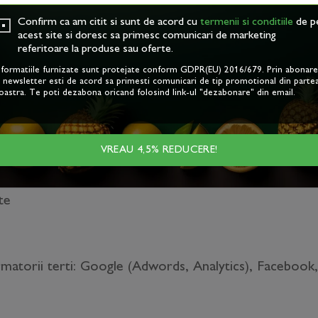
Confirm ca am citit si sunt de acord cu
termenii si conditiile
de p
acest site si doresc sa primesc comunicari de marketing
 acest site:
referitoare la produse sau oferte.
nformatiile furnizate sunt protejate conform GDPR(EU) 2016/679. Prin abonar
ie-uri in scopuri de:
a newsletter esti de acord sa primesti comunicari de tip promotional din parte
oastra. Te poti dezabona oricand folosind link-ul "dezabonare" din email.
VREAU 4,5% REDUCERE!
te
matorii terti: Google (Adwords, Analytics), Facebook