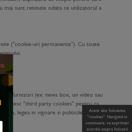
u mai sunt retinute odata ce utilizatorul a
ebsite ("cookie-uri permanente"). Cu toate
wserului.
×
parti/furnizori (ex: news box, un video sau
I
se numesc "third party cookies" pentru ca
Acest site foloseste
enea, legea in vigoare si politicile de
"cookies". Navigand in
continuare, va exprimati
acordul asupra folosirii