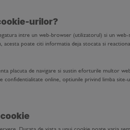
cookie-urilor?
egatura intre un web-browser (utilizatorul) si un web
acesta poate citi informatia deja stocata si reactiona
ta placuta de navigare si sustin eforturile multor webs
de confidentialitate online, optiunile privind limba site
 cookie
rvere. Durata de viata a unui cookie poate varia semn