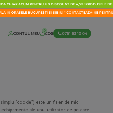
CHIAR
ACUM
PENTRU
UN
DISCOUNT
DE
4,5%!
PRODUSELE
DE
LA
O
ASELE
BUCURESTI
SI
SIBIU!
*
CONTACTEAZA-NE
PENTRU
A
INTRA
0
CONTUL MEU
COS
0751 63 10 04
mplu "cookie") este un fisier de mici
e echipamente ale unui utilizator de pe care