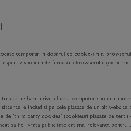
i
tocate temporar in dosarul de cookie-uri al browseru
 respectiv sau inchide fereastra browserului (ex: in mo
stocate pe hard-drive-ul unui computer sau echipament
istente le includ si pe cele plasate de un alt website de
de ‘third party cookies’ (cookieuri plasate de terti) 
cat sa fie livrata publicitate cat mai relevanta pentru ut