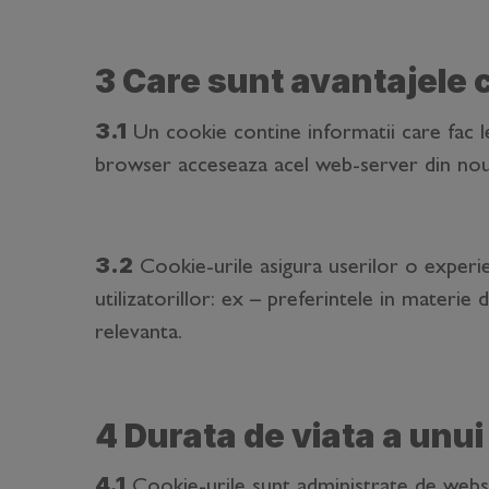
3 Care sunt avantajele 
3.1
Un cookie contine informatii care fac l
browser acceseaza acel web-server din nou, 
3.2
Cookie-urile asigura userilor o experien
utilizatorillor: ex – preferintele in materie 
relevanta.
4 Durata de viata a unui
4.1
Cookie-urile sunt administrate de webse