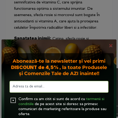
semnifcativa de vitamina C, care sprijina
functionarea optima a sistemului imunitar. De
asemenea, sfecla rosie si morcovul sunt bogate în
antioxidanti si vitamina A, care ajuta la protejarea
celulelor împotriva radicalilor liberi si a infectiilor.
Sanatatea inimii:
Catina, sfecla rosie si
morcovul contin compusi precum betaina si nitrati
×
naturali, care pot ajuta la reglarea tensiunii arteriale
si la mentinerea unui fux sanguin sanatos. Totodata,
Abonează-te la newsletter și vei primi
vitamina K din sfecla rosie ajuta la la coagularea
DISCOUNT de 4,5%
, la toate Produsele
normala a sângelui si la mentinerea sanatatii vaselor
și Comenzile Tale de AZI înainte!!
Acest site foloseste
de sânge.
"cookies". Navigand in
continuare, va exprimati
Digestie:
Siropul de catina cu sfecla rosie si
acordul asupra folosirii
morcov are un continut ridicat de fbre, ceea ce îl
acestora. Vezi
politica
Confirm ca am citit si sunt de acord cu
termenii si
face benefc pentru sistemul digestiv. Fibrele
cookie
.
conditiile
de pe acest site si doresc sa primesc
contribuie la reglarea
comunicari de marketing referitoare la produse sau
OK
oferte.