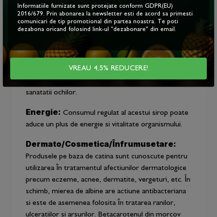
tranzitului intestinal, prevenind constipatia. În plus,
Informatiile furnizate sunt protejate conform GDPR(EU)
sfecla rosie contine enzime naturale care pot ajuta
2016/679. Prin abonarea la newsletter esti de acord sa primesti
comunicari de tip promotional din partea noastra. Te poti
la descompunerea alimentelor si la asimilarea
dezabona oricand folosind link-ul "dezabonare" din email.
nutrientilor.
Vedere:
Siropul de catina cu sfecla rosie si
VREAU 4,5% REDUCERE!
morcov este bogat în vitamina A si beta-caroten,
substante care sunt esentiale pentru mentinerea
sanatatii ochilor.
Energie:
Consumul regulat al acestui sirop poate
aduce un plus de energie si vitalitate organismului.
Dermato/Cosmetica/Înfrumusetare:
Produsele pe baza de catina sunt cunoscute pentru
utilizarea în tratamentul afectiunilor dermatologice
precum eczeme, acnee, dermatite, vergeturi, etc. În
schimb, mierea de albine are actiune antibacteriana
si este de asemenea folosita în tratarea ranilor,
ulceratiilor si arsurilor. Betacarotenul din morcov